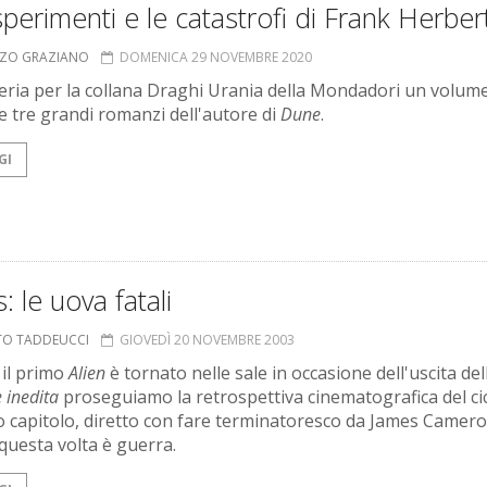
sperimenti e le catastrofi di Frank Herber
NZO GRAZIANO
DOMENICA 29 NOVEMBRE 2020
breria per la collana Draghi Urania della Mondadori un volum
e tre grandi romanzi dell'autore di
Dune
.
GI
s: le uova fatali
TO TADDEUCCI
GIOVEDÌ 20 NOVEMBRE 2003
il primo
Alien
è tornato nelle sale in occasione dell'uscita del
 inedita
proseguiamo la retrospettiva cinematografica del cic
 capitolo, diretto con fare terminatoresco da James Camero
 questa volta è guerra.