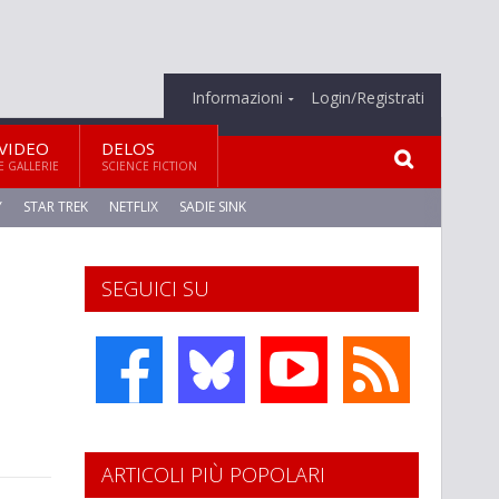
Informazioni
Login/Registrati
VIDEO
DELOS
E GALLERIE
SCIENCE FICTION
Y
STAR TREK
NETFLIX
SADIE SINK
SEGUICI SU
ARTICOLI PIÙ POPOLARI