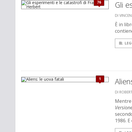
76
Gli e
DI VINCE
È in li
contien
LEG
1
Alien
DI ROBER
Mentre 
Versione
secondo
1986. E