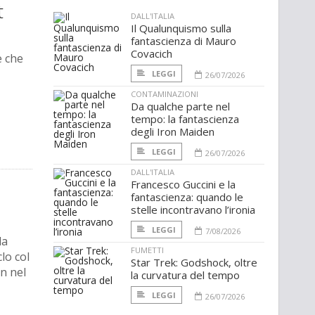
t
DALL'ITALIA
Il Qualunquismo sulla
fantascienza di Mauro
Covacich
e che
LEGGI
26/07/2026
CONTAMINAZIONI
Da qualche parte nel
tempo: la fantascienza
degli Iron Maiden
LEGGI
26/07/2026
DALL'ITALIA
Francesco Guccini e la
fantascienza: quando le
stelle incontravano l’ironia
LEGGI
7/08/2026
la
FUMETTI
lo col
Star Trek: Godshock, oltre
n nel
la curvatura del tempo
LEGGI
26/07/2026