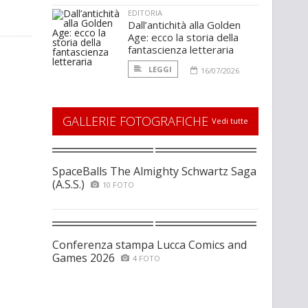
EDITORIA
Dall’antichità alla Golden
Age: ecco la storia della
fantascienza letteraria
LEGGI
16/07/2026
GALLERIE FOTOGRAFICHE
Vedi tutte
SpaceBalls The Almighty Schwartz Saga
(A.S.S.)
10 FOTO
Conferenza stampa Lucca Comics and
Games 2026
4 FOTO