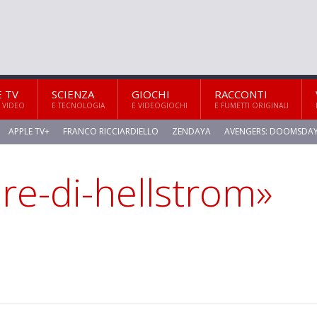
E TV
SCIENZA
GIOCHI
RACCONTI
 VIDEO
E TECNOLOGIA
E VIDEOGIOCHI
E FUMETTI ORIGINALI
APPLE TV+
FRANCO RICCIARDIELLO
ZENDAYA
AVENGERS: DOOMSDA
are-di-hellstrom»