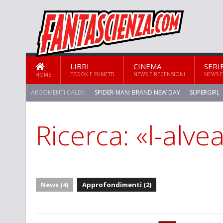
LIBRI
CINEMA
SERI
EBOOK E FUMETTI
NEWS E RECENSIONI
NEWS E
HOME
ARGOMENTI CALDI:
SPIDER-MAN: BRAND NEW DAY
SUPERGIRL
Ricerca: «l-alve
STAR TREK: STRANGE NEW WORLDS
News (4)
Approfondimenti (2)