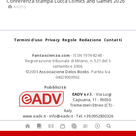
Conferenza stampa Lucca Comics and Games 2026
4 FOTO
Termini d'uso
Privacy
Regole
Redazione
Contatti
Fantascienza.com
- ISSN 1974-8248 -
Registrazione tribunale di Milano, n. 521 del 5
settembre 2006.
©2003
Associazione Delos Books
. Partita Iva
04029050962.
Pubblicità:
EADV s.r.l.
- Via Luigi
Capuana, 11 - 95030
Tremestieri Etneo (CT) -
Italy
www.eadv.it - info@eadv.it - Tel: +39.0952830326