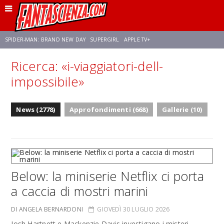
SPIDER-MAN: BRAND NEW DAY
SUPERGIRL
APPLE TV+
Ricerca: «i-viaggiatori-dell-
FRANCO RICCIARDIELLO
ZENDAYA
STAR TREK
AVENGERS: DOOMSDAY
impossibile»
NETFLIX
SADIE SINK
STAR TREK: STRANGE NEW WORLDS
News (2778)
Approfondimenti (668)
Gallerie (10)
Below: la miniserie Netflix ci porta
a caccia di mostri marini
DI ANGELA BERNARDONI
GIOVEDÌ 30 LUGLIO 2026
Josh Hartnett e Mackenzie Davis investigano i misteri