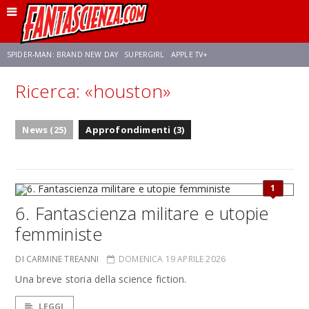
SPIDER-MAN: BRAND NEW DAY
SUPERGIRL
APPLE TV+
Ricerca: «houston»
FRANCO RICCIARDIELLO
ZENDAYA
STAR TREK
AVENGERS: DOOMSDAY
News (25)
Approfondimenti (3)
NETFLIX
SADIE SINK
STAR TREK: STRANGE NEW WORLDS
1
6. Fantascienza militare e utopie
femministe
DI CARMINE TREANNI
DOMENICA 19 APRILE 2026
Una breve storia della science fiction.
LEGGI