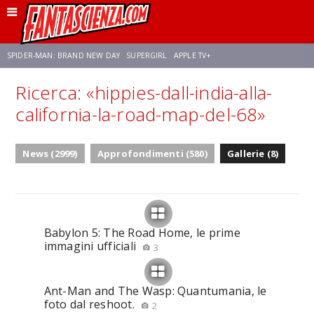
SPIDER-MAN: BRAND NEW DAY
SUPERGIRL
APPLE TV+
Ricerca: «hippies-dall-india-alla-
FRANCO RICCIARDIELLO
ZENDAYA
STAR TREK
AVENGERS: DOOMSDAY
california-la-road-map-del-68»
NETFLIX
SADIE SINK
STAR TREK: STRANGE NEW WORLDS
News (2999)
Approfondimenti (580)
Gallerie (8)
Babylon 5: The Road Home, le prime
immagini ufficiali
3
Ant-Man and The Wasp: Quantumania, le
foto dal reshoot.
2