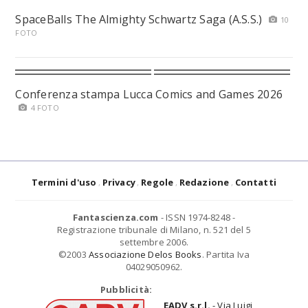
SpaceBalls The Almighty Schwartz Saga (A.S.S.)
10
FOTO
Conferenza stampa Lucca Comics and Games 2026
4 FOTO
Termini d'uso
Privacy
Regole
Redazione
Contatti
Fantascienza.com
- ISSN 1974-8248 -
Registrazione tribunale di Milano, n. 521 del 5
settembre 2006.
©2003
Associazione Delos Books
. Partita Iva
04029050962.
Pubblicità:
EADV s.r.l.
- Via Luigi