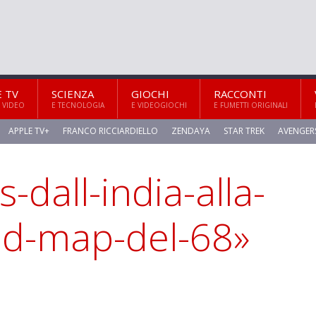
E TV
SCIENZA
GIOCHI
RACCONTI
 VIDEO
E TECNOLOGIA
E VIDEOGIOCHI
E FUMETTI ORIGINALI
APPLE TV+
FRANCO RICCIARDIELLO
ZENDAYA
STAR TREK
AVENGER
-dall-india-alla-
oad-map-del-68»