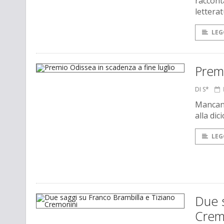
racconta
letterat
LEG
Premi
DI S*
Mancano
alla di
LEG
Due s
Crem