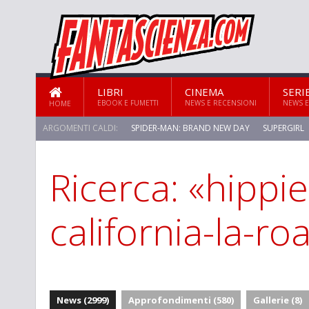
LIBRI
CINEMA
SERI
EBOOK E FUMETTI
NEWS E RECENSIONI
NEWS E
HOME
ARGOMENTI CALDI:
SPIDER-MAN: BRAND NEW DAY
SUPERGIRL
Ricerca: «hippies
california-la-r
News (2999)
Approfondimenti (580)
Gallerie (8)