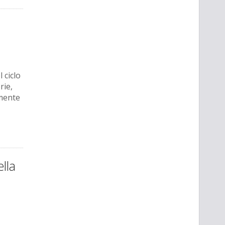
 ciclo
rie,
emente
ella