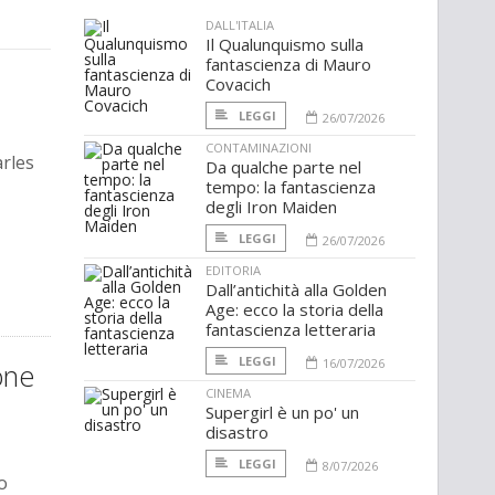
DALL'ITALIA
Il Qualunquismo sulla
fantascienza di Mauro
Covacich
LEGGI
26/07/2026
CONTAMINAZIONI
arles
Da qualche parte nel
tempo: la fantascienza
degli Iron Maiden
LEGGI
26/07/2026
EDITORIA
Dall’antichità alla Golden
Age: ecco la storia della
fantascienza letteraria
LEGGI
16/07/2026
one
CINEMA
Supergirl è un po' un
disastro
LEGGI
8/07/2026
o