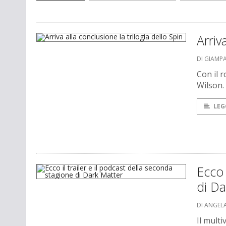
Arriv
DI GIAMP
Con il r
Wilson.
LEG
Ecco 
di Da
DI ANGEL
Il mult