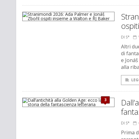
Stran
ospit
DI S*
Altri du
di fant
e Jonáš
alla ri
LEG
3
Dall’
fanta
DI S*
Prima d