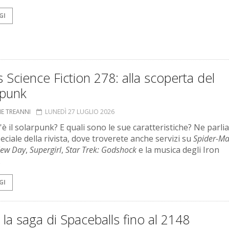
GI
 Science Fiction 278: alla scoperta del
rpunk
NE TREANNI
LUNEDÌ 27 LUGLIO 2026
'è il solarpunk? E quali sono le sue caratteristiche? Ne parl
eciale della rivista, dove troverete anche servizi su
Spider-Ma
New Day
,
Supergirl
,
Star Trek: Godshock
e la musica degli Iron
.
GI
 la saga di Spaceballs fino al 2148