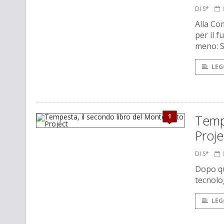
DI S*
Alla Co
per il 
meno: S
LEG
1
Tempe
Proje
DI S*
Dopo qu
tecnolo
LEG