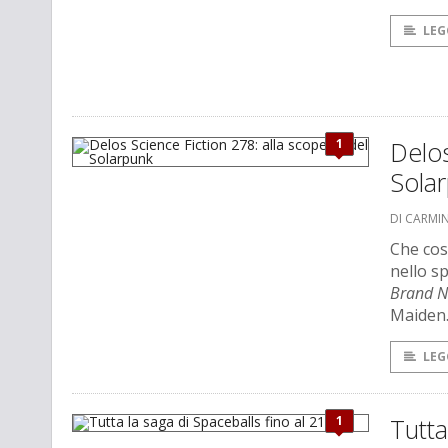
LEG
1
Delos
Sola
DI CARMI
Che cos
nello sp
Brand 
Maiden
LEG
1
Tutta