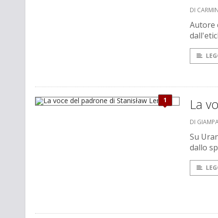
DI CARMI
Autore d
dall'et
LEG
1
La v
DI GIAMP
Su Uran
dallo s
LEG