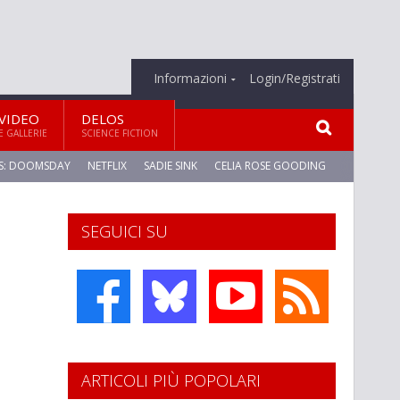
Informazioni
Login/Registrati
VIDEO
DELOS
E GALLERIE
SCIENCE FICTION
S: DOOMSDAY
NETFLIX
SADIE SINK
CELIA ROSE GOODING
SEGUICI SU
ARTICOLI PIÙ POPOLARI