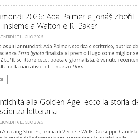
imondi 2026: Ada Palmer e Jonáš Zbořil
i insieme a Walton e RJ Baker
VENERDÌ 17 LUGLIO 2026
e ospiti annunciati: Ada Palmer, storica e scrittrice, autrice del
ascienza
Terra Ignota
finalista al premio Hugo come miglior se
 Zbořil, scrittore ceco, poeta e giornalista, è venuto recent
balta nella narrativa col romanzo
Flora
.
GI
antichità alla Golden Age: ecco la storia d
scienza letteraria
GIOVEDÌ 16 LUGLIO 2026
i Amazing Stories, prima di Verne e Wells: Giuseppe Candela