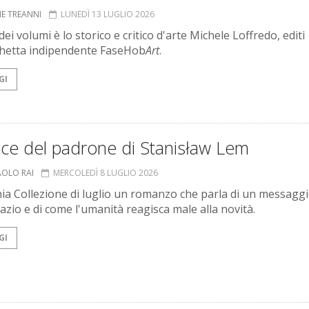
NE TREANNI
LUNEDÌ 13 LUGLIO 2026
ei volumi è lo storico e critico d'arte Michele Loffredo, editi
ichetta indipendente FaseHob
Art
.
GI
oce del padrone di Stanisław Lem
AOLO RAI
MERCOLEDÌ 8 LUGLIO 2026
ia Collezione di luglio un romanzo che parla di un messagg
pazio e di come l'umanità reagisca male alla novità.
GI