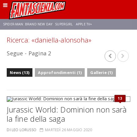
SPIDER-MAN: BRAND NEW DAY
SUPERGIRL
APPLE TV+
Ricerca: «daniella-alonsoha»
FRANCO RICCIARDIELLO
ZENDAYA
STAR TREK
AVENGERS: DOOMSDAY
Segue - Pagina 2
NETFLIX
SADIE SINK
CELIA ROSE GOODING
News (13)
Approfondimenti (1)
Gallerie (1)
13
Jurassic World: Dominion non sarà
la fine della saga
DI LEO LORUSSO
MARTEDÌ 26 MAGGIO 2020