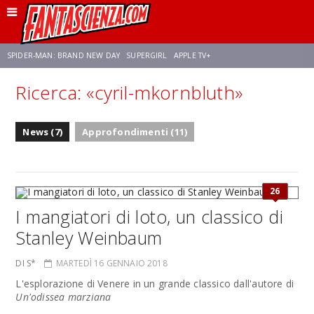
SPIDER-MAN: BRAND NEW DAY
SUPERGIRL
APPLE TV+
Ricerca: «cyril-mkornbluth»
FRANCO RICCIARDIELLO
ZENDAYA
AVENGERS: DOOMSDAY
STAR TREK
News (7)
Approfondimenti (11)
NETFLIX
SADIE SINK
CELIA ROSE GOODING
26
I mangiatori di loto, un classico di
Stanley Weinbaum
DI S*
MARTEDÌ 16 GENNAIO 2018
L'esplorazione di Venere in un grande classico dall'autore di
Un'odissea marziana