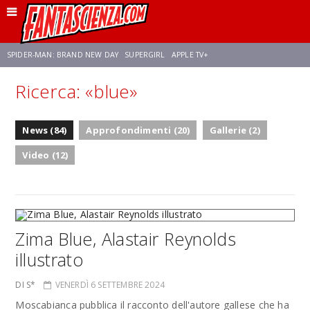
SPIDER-MAN: BRAND NEW DAY
SUPERGIRL
APPLE TV+
Ricerca: «blue»
FRANCO RICCIARDIELLO
ZENDAYA
AVENGERS: DOOMSDAY
STAR TREK
News (84)
Approfondimenti (20)
Gallerie (2)
NETFLIX
SADIE SINK
STAR TREK: STRANGE NEW WORLDS
Video (12)
Zima Blue, Alastair Reynolds
illustrato
DI S*
VENERDÌ 6 SETTEMBRE 2024
Moscabianca pubblica il racconto dell'autore gallese che ha