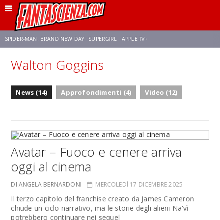
SPIDER-MAN: BRAND NEW DAY
SUPERGIRL
APPLE TV+
Walton Goggins
FRANCO RICCIARDIELLO
ZENDAYA
STAR TREK
AVENGERS: DOOMSDAY
News (14)
Approfondimenti (4)
Video (12)
NETFLIX
SADIE SINK
CELIA ROSE GOODING
Avatar – Fuoco e cenere arriva
oggi al cinema
DI ANGELA BERNARDONI
MERCOLEDÌ 17 DICEMBRE 2025
Il terzo capitolo del franchise creato da James Cameron
chiude un ciclo narrativo, ma le storie degli alieni Na'vì
potrebbero continuare nei sequel