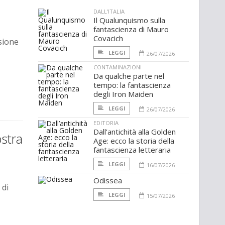
DALL'ITALIA
Il Qualunquismo sulla
fantascienza di Mauro
Covacich
sione
LEGGI
26/07/2026
CONTAMINAZIONI
Da qualche parte nel
tempo: la fantascienza
degli Iron Maiden
LEGGI
26/07/2026
EDITORIA
Dall’antichità alla Golden
ostra
Age: ecco la storia della
fantascienza letteraria
LEGGI
16/07/2026
Odissea
 di
LEGGI
15/07/2026