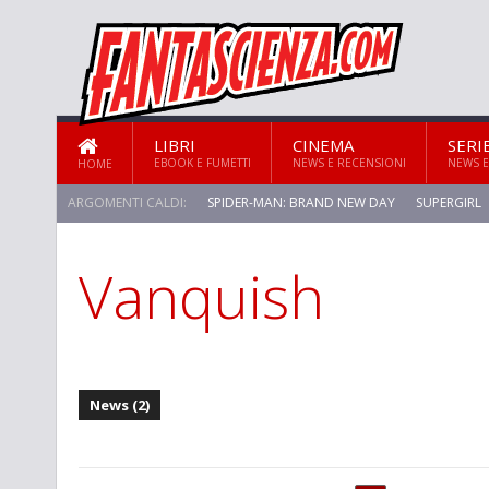
LIBRI
CINEMA
SERI
EBOOK E FUMETTI
NEWS E RECENSIONI
NEWS E
HOME
ARGOMENTI CALDI:
SPIDER-MAN: BRAND NEW DAY
SUPERGIRL
Vanquish
News (2)