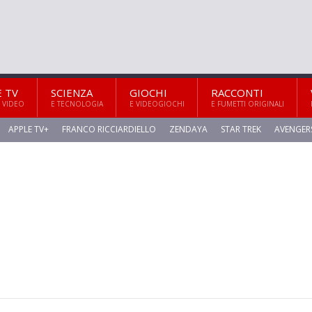
E TV
SCIENZA
GIOCHI
RACCONTI
 VIDEO
E TECNOLOGIA
E VIDEOGIOCHI
E FUMETTI ORIGINALI
APPLE TV+
FRANCO RICCIARDIELLO
ZENDAYA
STAR TREK
AVENGER