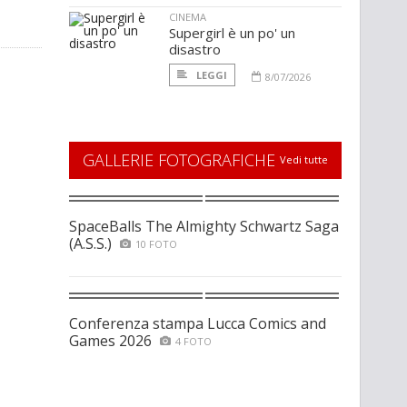
CINEMA
Supergirl è un po' un
disastro
LEGGI
8/07/2026
GALLERIE FOTOGRAFICHE
Vedi tutte
SpaceBalls The Almighty Schwartz Saga
(A.S.S.)
10 FOTO
Conferenza stampa Lucca Comics and
Games 2026
4 FOTO