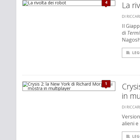
4
La ri
DI RICCA
Il Giap
di
Termi
Nagoshi,
LEG
1
Crysi
in mu
DI RICCA
Version
alieni e
LEG