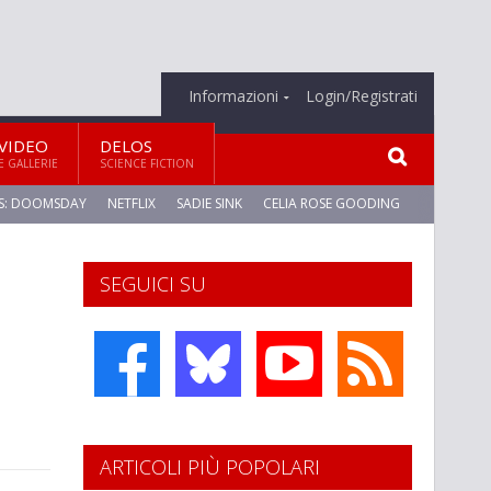
Informazioni
Login/Registrati
VIDEO
DELOS
E GALLERIE
SCIENCE FICTION
S: DOOMSDAY
NETFLIX
SADIE SINK
CELIA ROSE GOODING
SEGUICI SU
ARTICOLI PIÙ POPOLARI