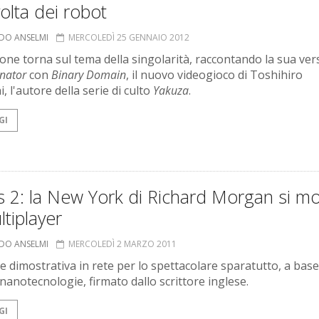
volta dei robot
RDO ANSELMI
MERCOLEDÌ 25 GENNAIO 2012
pone torna sul tema della singolarità, raccontando la sua ver
nator
con
Binary Domain
, il nuovo videogioco di Toshihiro
 l'autore della serie di culto
Yakuza
.
GI
s 2: la New York di Richard Morgan si m
ltiplayer
RDO ANSELMI
MERCOLEDÌ 2 MARZO 2011
e dimostrativa in rete per lo spettacolare sparatutto, a base
 nanotecnologie, firmato dallo scrittore inglese.
GI