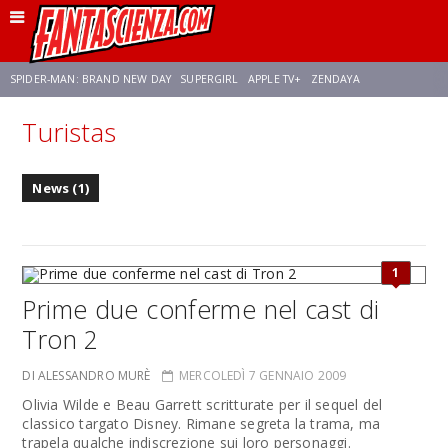
SPIDER-MAN: BRAND NEW DAY
SUPERGIRL
APPLE TV+
ZENDAYA
Turistas
FRANCO RICCIARDIELLO
AVENGERS: DOOMSDAY
STAR TREK
NETFLIX
News (1)
SADIE SINK
STAR TREK: STRANGE NEW WORLDS
1
Prime due conferme nel cast di
Tron 2
DI ALESSANDRO MURÈ
MERCOLEDÌ 7 GENNAIO 2009
Olivia Wilde e Beau Garrett scritturate per il sequel del
classico targato Disney. Rimane segreta la trama, ma
trapela qualche indiscrezione sui loro personaggi.