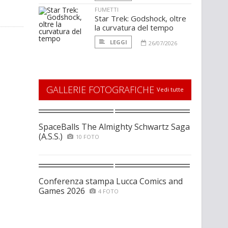
FUMETTI
Star Trek: Godshock, oltre
la curvatura del tempo
LEGGI
26/07/2026
GALLERIE FOTOGRAFICHE
Vedi tutte
SpaceBalls The Almighty Schwartz Saga
(A.S.S.)
10 FOTO
Conferenza stampa Lucca Comics and
Games 2026
4 FOTO