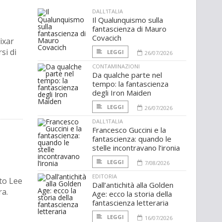
DALL'ITALIA
Il Qualunquismo sulla
fantascienza di Mauro
Covacich
ixar
si di
LEGGI
26/07/2026
CONTAMINAZIONI
Da qualche parte nel
tempo: la fantascienza
degli Iron Maiden
LEGGI
26/07/2026
DALL'ITALIA
Francesco Guccini e la
fantascienza: quando le
stelle incontravano l’ironia
LEGGI
7/08/2026
EDITORIA
sto Lee
Dall’antichità alla Golden
ra.
Age: ecco la storia della
fantascienza letteraria
LEGGI
16/07/2026