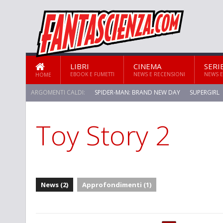
LIBRI
CINEMA
SERI
EBOOK E FUMETTI
NEWS E RECENSIONI
NEWS E
HOME
ARGOMENTI CALDI:
SPIDER-MAN: BRAND NEW DAY
SUPERGIRL
Toy Story 2
STAR TREK: STRANGE NEW WORLDS
News (2)
Approfondimenti (1)