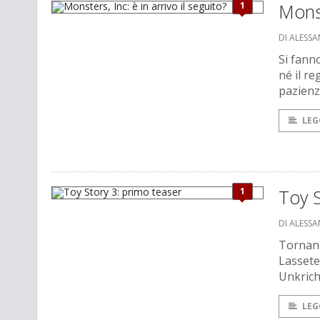
1
Monst
DI ALESS
Si fanno
né il r
pazienz
LEG
1
Toy S
DI ALESS
Tornano
Lassete
Unkrich
LEG