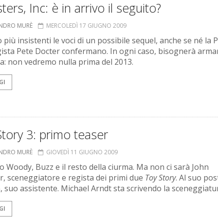
ers, Inc: è in arrivo il seguito?
ANDRO MURÈ
MERCOLEDÌ 17 GIUGNO 2009
 più insistenti le voci di un possibile sequel, anche se né la P
egista Pete Docter confermano. In ogni caso, bisognerà armar
a: non vedremo nulla prima del 2013.
GI
tory 3: primo teaser
ANDRO MURÈ
GIOVEDÌ 11 GIUGNO 2009
 Woody, Buzz e il resto della ciurma. Ma non ci sarà John
r, sceneggiatore e regista dei primi due
Toy Story
. Al suo po
, suo assistente. Michael Arndt sta scrivendo la sceneggiatu
GI