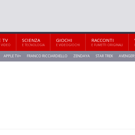
E TV
SCIENZA
GIOCHI
RACCONTI
 VIDEO
E TECNOLOGIA
E VIDEOGIOCHI
E FUMETTI ORIGINALI
APPLE TV+
FRANCO RICCIARDIELLO
ZENDAYA
STAR TREK
AVENGER