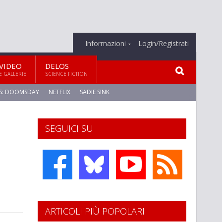
Informazioni
Login/Registrati
VIDEO
DELOS
E GALLERIE
SCIENCE FICTION
S: DOOMSDAY
NETFLIX
SADIE SINK
SEGUICI SU
ARTICOLI PIÙ POPOLARI