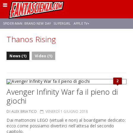
SPIDER-MAN: BRAND NEW DAY
SUPERGIRL
APPLE TV+
Thanos Rising
FRANCO RICCIARDIELLO
ZENDAYA
STAR TREK
AVENGERS: DOOMSDAY
News (1)
Video (1)
NETFLIX
SADIE SINK
STAR TREK: STRANGE NEW WORLDS
2
Avenger Infinity War fa il pieno di
giochi
DI ALEX BRIATICO
VENERDÌ 1 GIUGNO 2018
Dai mattoncini LEGO (virtuali e non) al boardgame dedicato:
ecco come possiamo divertirci nell'attesa del secondo
capitolo,