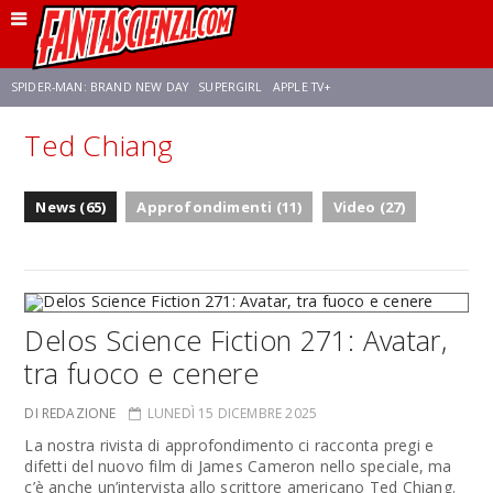
SPIDER-MAN: BRAND NEW DAY
SUPERGIRL
APPLE TV+
Ted Chiang
FRANCO RICCIARDIELLO
ZENDAYA
STAR TREK
AVENGERS: DOOMSDAY
News (65)
Approfondimenti (11)
Video (27)
NETFLIX
SADIE SINK
CELIA ROSE GOODING
Delos Science Fiction 271: Avatar,
tra fuoco e cenere
DI REDAZIONE
LUNEDÌ 15 DICEMBRE 2025
La nostra rivista di approfondimento ci racconta pregi e
difetti del nuovo film di James Cameron nello speciale, ma
c’è anche un’intervista allo scrittore americano Ted Chiang.