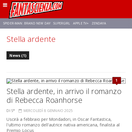
SPIDER-MAN: BRAND NEW DAY
SUPERGIRL
APPLE TV+
ZENDAYA
Stella ardente
FRANCO RICCIARDIELLO
AVENGERS: DOOMSDAY
STAR TREK
NETFLIX
News (1)
SADIE SINK
STAR TREK: STRANGE NEW WORLDS
1
Stella ardente, in arrivo il romanzo
di Rebecca Roanhorse
DI S*
MERCOLEDÌ 8 GENNAIO 2025
Uscirà a febbraio per Mondadori, in Oscar Fantastica,
l'ultimo romanzo dell'autrice nativa americana, finalista al
Premio Locus