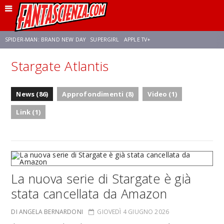
SPIDER-MAN: BRAND NEW DAY
SUPERGIRL
APPLE TV+
Stargate Atlantis
FRANCO RICCIARDIELLO
ZENDAYA
STAR TREK
AVENGERS: DOOMSDAY
News (86)
Approfondimenti (8)
Video (1)
NETFLIX
SADIE SINK
STAR TREK: STRANGE NEW WORLDS
Link (1)
La nuova serie di Stargate è già
stata cancellata da Amazon
DI ANGELA BERNARDONI
GIOVEDÌ 4 GIUGNO 2026