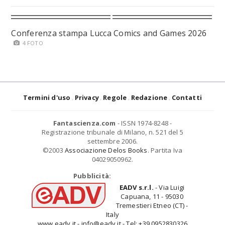
Conferenza stampa Lucca Comics and Games 2026
4 FOTO
Termini d'uso
Privacy
Regole
Redazione
Contatti
Fantascienza.com
- ISSN 1974-8248 -
Registrazione tribunale di Milano, n. 521 del 5
settembre 2006.
©2003
Associazione Delos Books
. Partita Iva
04029050962.
Pubblicità:
EADV s.r.l.
- Via Luigi
Capuana, 11 - 95030
Tremestieri Etneo (CT) -
Italy
www.eadv.it - info@eadv.it - Tel: +39.0952830326