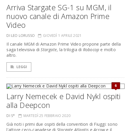
Arriva Stargate SG-1 su MGM, il
nuovo canale di Amazon Prime
Video
DI LEO LORUSSO
GIOVEDÌ 1 APRILE 2021
Il canale MGM di Amazon Prime Video propone parte della
saga televisiva di
Stargate
, la trilogia di
Robocop
e molto
altro.
LEGGI
6
Larry Nemecek e David Nykl ospiti
alla Deepcon
DI S*
MARTEDÌ 25 FEBBRAIO 2020
Già noti i primi due ospiti della convention di Fiuggi: sono
l'attore ceco-canadese di
Stargate Atlantis
e
Arrow
e il