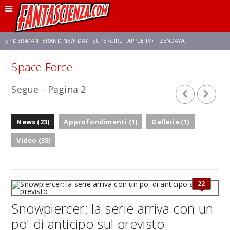
SPIDER-MAN: BRAND NEW DAY
SUPERGIRL
APPLE TV+
ZENDAYA
Space Force
FRANCO RICCIARDIELLO
AVENGERS: DOOMSDAY
STAR TREK
NETFLIX
Segue - Pagina 2
SADIE SINK
STAR TREK: STRANGE NEW WORLDS
News (23)
Approfondimenti (1)
Gallerie (1)
Video (35)
22
Snowpiercer: la serie arriva con un
po' di anticipo sul previsto