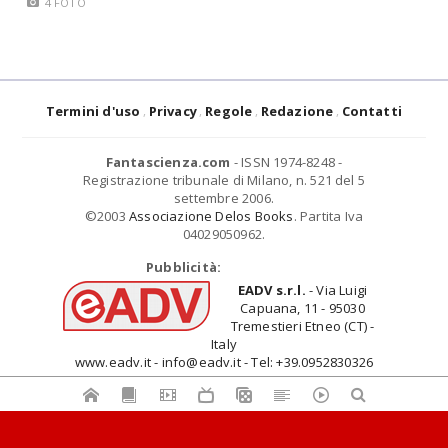
4 FOTO
Termini d'uso
Privacy
Regole
Redazione
Contatti
Fantascienza.com
- ISSN 1974-8248 -
Registrazione tribunale di Milano, n. 521 del 5
settembre 2006.
©2003
Associazione Delos Books
. Partita Iva
04029050962.
Pubblicità:
EADV s.r.l.
- Via Luigi
Capuana, 11 - 95030
Tremestieri Etneo (CT) -
Italy
www.eadv.it - info@eadv.it - Tel: +39.0952830326