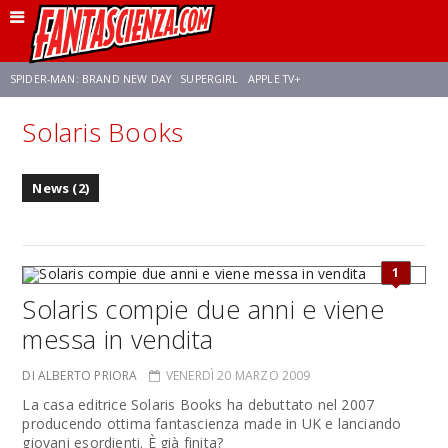
SPIDER-MAN: BRAND NEW DAY
SUPERGIRL
APPLE TV+
Solaris Books
FRANCO RICCIARDIELLO
ZENDAYA
STAR TREK
AVENGERS: DOOMSDAY
News (2)
NETFLIX
SADIE SINK
STAR TREK: STRANGE NEW WORLDS
1
Solaris compie due anni e viene
messa in vendita
DI ALBERTO PRIORA
VENERDÌ 20 MARZO 2009
La casa editrice Solaris Books ha debuttato nel 2007
producendo ottima fantascienza made in UK e lanciando
giovani esordienti. È già finita?