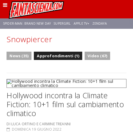
SPIDER-MAN: BRAND NEW DAY
SUPERGIRL
APPLE TV+
ZENDAYA
Snowpiercer
FRANCO RICCIARDIELLO
AVENGERS: DOOMSDAY
STAR TREK
NETFLIX
News (35)
Approfondimenti (1)
Video (67)
SADIE SINK
STAR TREK: STRANGE NEW WORLDS
Hollywood incontra la Climate
Fiction: 10+1 film sul cambiamento
climatico
DI LUCA ORTINO E CARMINE TREANNI
DOMENICA 19 GIUGNO 2022