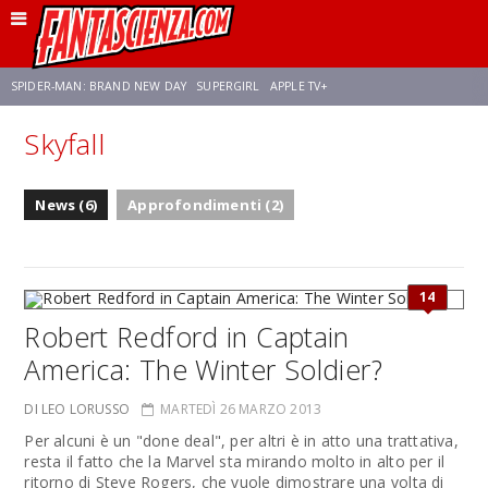
SPIDER-MAN: BRAND NEW DAY
SUPERGIRL
APPLE TV+
Skyfall
FRANCO RICCIARDIELLO
ZENDAYA
AVENGERS: DOOMSDAY
STAR TREK
News (6)
Approfondimenti (2)
NETFLIX
SADIE SINK
CELIA ROSE GOODING
14
Robert Redford in Captain
America: The Winter Soldier?
DI LEO LORUSSO
MARTEDÌ 26 MARZO 2013
Per alcuni è un "done deal", per altri è in atto una trattativa,
resta il fatto che la Marvel sta mirando molto in alto per il
ritorno di Steve Rogers, che vuole dimostrare una volta di