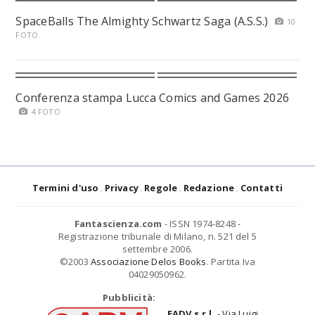
SpaceBalls The Almighty Schwartz Saga (A.S.S.)
10
FOTO
Conferenza stampa Lucca Comics and Games 2026
4 FOTO
Termini d'uso
Privacy
Regole
Redazione
Contatti
Fantascienza.com
- ISSN 1974-8248 -
Registrazione tribunale di Milano, n. 521 del 5
settembre 2006.
©2003
Associazione Delos Books
. Partita Iva
04029050962.
Pubblicità:
EADV s.r.l.
- Via Luigi