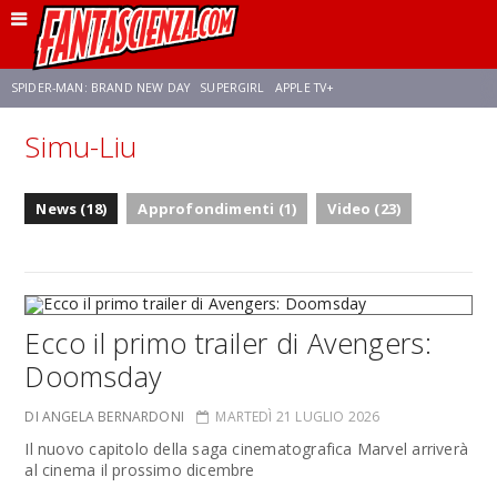
SPIDER-MAN: BRAND NEW DAY
SUPERGIRL
APPLE TV+
Simu-Liu
FRANCO RICCIARDIELLO
ZENDAYA
STAR TREK
AVENGERS: DOOMSDAY
News (18)
Approfondimenti (1)
Video (23)
NETFLIX
SADIE SINK
CELIA ROSE GOODING
Ecco il primo trailer di Avengers:
Doomsday
DI ANGELA BERNARDONI
MARTEDÌ 21 LUGLIO 2026
Il nuovo capitolo della saga cinematografica Marvel arriverà
al cinema il prossimo dicembre