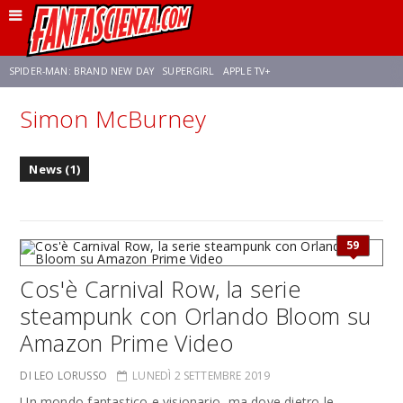
SPIDER-MAN: BRAND NEW DAY
SUPERGIRL
APPLE TV+
Simon McBurney
FRANCO RICCIARDIELLO
ZENDAYA
STAR TREK
AVENGERS: DOOMSDAY
News (1)
NETFLIX
SADIE SINK
STAR TREK: STRANGE NEW WORLDS
59
Cos'è Carnival Row, la serie
steampunk con Orlando Bloom su
Amazon Prime Video
DI LEO LORUSSO
LUNEDÌ 2 SETTEMBRE 2019
Un mondo fantastico e visionario, ma dove dietro le