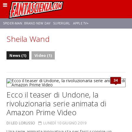
SPIDER-MAN: BRAND NEW DAY
SUPERGIRL
APPLE TV+
Sheila Wand
FRANCO RICCIARDIELLO
ZENDAYA
STAR TREK
AVENGERS: DOOMSDAY
News (1)
Video (1)
NETFLIX
SADIE SINK
CELIA ROSE GOODING
34
Ecco il teaser di Undone, la
rivoluzionaria serie animata di
Amazon Prime Video
DI LEO LORUSSO
LUNEDÌ 10 GIUGNO 2019
Una serie animata innovativa sta per farci scoprire un