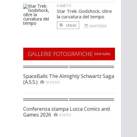
FUMETTI
Star Trek: Godshock, oltre
la curvatura del tempo
LEGGI
26/07/2026
GALLERIE FOTOGRAFICHE
Vedi tutte
SpaceBalls The Almighty Schwartz Saga
(A.S.S.)
10 FOTO
Conferenza stampa Lucca Comics and
Games 2026
4 FOTO