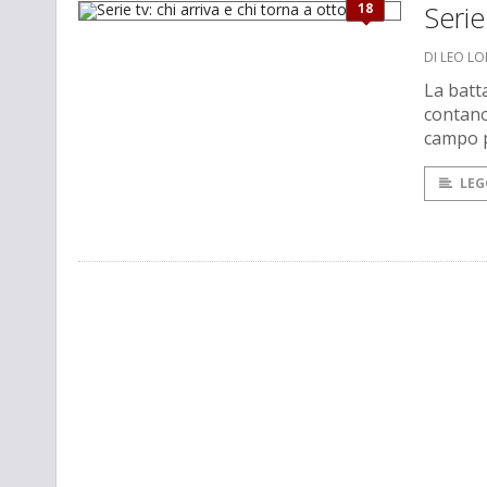
18
Serie
DI LEO L
La batta
contano 
campo p
LEG