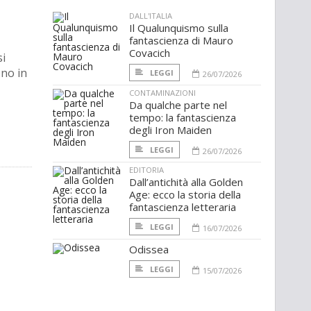
DALL'ITALIA
Il Qualunquismo sulla
fantascienza di Mauro
Covacich
si
ono in
LEGGI
26/07/2026
CONTAMINAZIONI
Da qualche parte nel
tempo: la fantascienza
degli Iron Maiden
LEGGI
26/07/2026
EDITORIA
Dall’antichità alla Golden
Age: ecco la storia della
fantascienza letteraria
LEGGI
16/07/2026
Odissea
LEGGI
15/07/2026