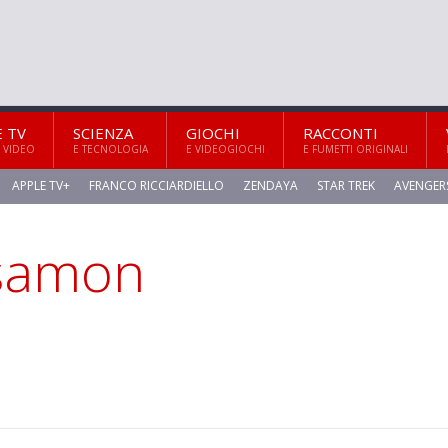
E TV
SCIENZA
GIOCHI
RACCONTI
 VIDEO
E TECNOLOGIA
E VIDEOGIOCHI
E FUMETTI ORIGINALI
APPLE TV+
FRANCO RICCIARDIELLO
ZENDAYA
STAR TREK
AVENGER
ssamon