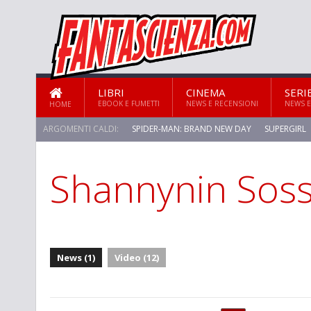
LIBRI
CINEMA
SERI
EBOOK E FUMETTI
NEWS E RECENSIONI
NEWS E
HOME
ARGOMENTI CALDI:
SPIDER-MAN: BRAND NEW DAY
SUPERGIRL
Shannynin So
STAR TREK: STRANGE NEW WORLDS
News (1)
Video (12)