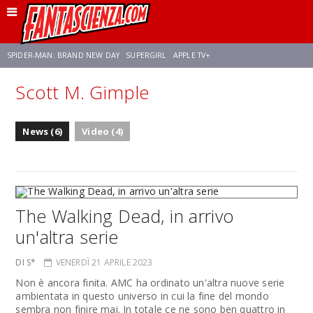
SPIDER-MAN: BRAND NEW DAY
SUPERGIRL
APPLE TV+
Scott M. Gimple
FRANCO RICCIARDIELLO
ZENDAYA
STAR TREK
AVENGERS: DOOMSDAY
News (6)
Video (4)
NETFLIX
SADIE SINK
STAR TREK: STRANGE NEW WORLDS
The Walking Dead, in arrivo
un'altra serie
DI S*
VENERDÌ 21 APRILE 2023
Non è ancora finita. AMC ha ordinato un'altra nuove serie
ambientata in questo universo in cui la fine del mondo
sembra non finire mai. In totale ce ne sono ben quattro in