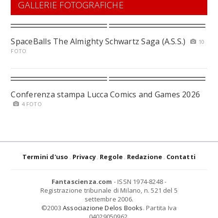
GALLERIE FOTOGRAFICHE
SpaceBalls The Almighty Schwartz Saga (A.S.S.)
10
FOTO
Conferenza stampa Lucca Comics and Games 2026
4 FOTO
Termini d'uso
Privacy
Regole
Redazione
Contatti
Fantascienza.com
- ISSN 1974-8248 -
Registrazione tribunale di Milano, n. 521 del 5
settembre 2006.
©2003
Associazione Delos Books
. Partita Iva
04029050962.