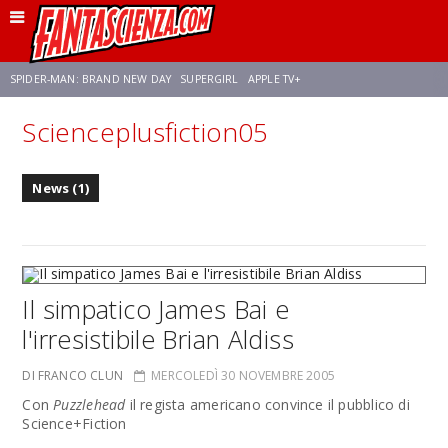
SPIDER-MAN: BRAND NEW DAY
SUPERGIRL
APPLE TV+
Scienceplusfiction05
FRANCO RICCIARDIELLO
ZENDAYA
STAR TREK
AVENGERS: DOOMSDAY
News (1)
NETFLIX
SADIE SINK
CELIA ROSE GOODING
Il simpatico James Bai e
l'irresistibile Brian Aldiss
DI FRANCO CLUN
MERCOLEDÌ 30 NOVEMBRE 2005
Con
Puzzlehead
il regista americano convince il pubblico di
Science+Fiction