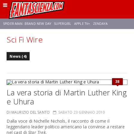
SPIDER-MAN: BRAND NEW DAY
SUPERGIRL
APPLE TV+
ZENDAYA
Sci Fi Wire
FRANCO RICCIARDIELLO
AVENGERS: DOOMSDAY
STAR TREK
NETFLIX
News (4)
SADIE SINK
STAR TREK: STRANGE NEW WORLDS
38
La vera storia di Martin Luther King
e Uhura
DI MAURIZIO DEL SANTO
SABATO 23 GENNAIO 2010
Dalla voce di Nichelle Nichols, il racconto di come il
leggendario leader politico americano la convinse a restare
nel cast di
Star Trek
.