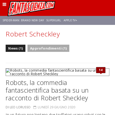
SPIDER-MAN: BRAND NEW DAY
SUPERGIRL
APPLE TV+
Robert Scheckley
FRANCO RICCIARDIELLO
ZENDAYA
STAR TREK
AVENGERS: DOOMSDAY
News (1)
Approfondimenti (1)
NETFLIX
SADIE SINK
STAR TREK: STRANGE NEW WORLDS
14
Robots, la commedia
fantascientifica basata su un
racconto di Robert Sheckley
DI LEO LORUSSO
LUNEDÌ 29 GIUGNO 2020
In un futuro non lontano due truffatori usano robot con le