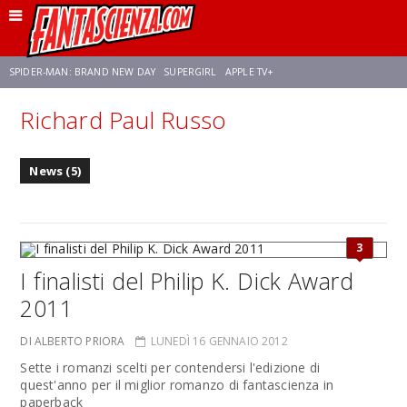
SPIDER-MAN: BRAND NEW DAY
SUPERGIRL
APPLE TV+
Richard Paul Russo
FRANCO RICCIARDIELLO
ZENDAYA
STAR TREK
AVENGERS: DOOMSDAY
News (5)
NETFLIX
SADIE SINK
STAR TREK: STRANGE NEW WORLDS
3
I finalisti del Philip K. Dick Award
2011
DI ALBERTO PRIORA
LUNEDÌ 16 GENNAIO 2012
Sette i romanzi scelti per contendersi l'edizione di
quest'anno per il miglior romanzo di fantascienza in
paperback