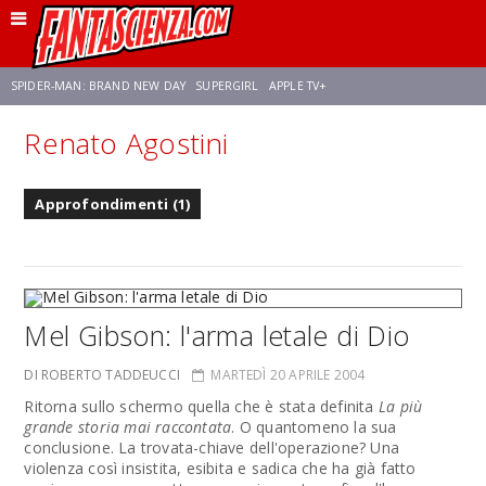
SPIDER-MAN: BRAND NEW DAY
SUPERGIRL
APPLE TV+
Renato Agostini
FRANCO RICCIARDIELLO
ZENDAYA
STAR TREK
AVENGERS: DOOMSDAY
Approfondimenti (1)
NETFLIX
SADIE SINK
STAR TREK: STRANGE NEW WORLDS
Mel Gibson: l'arma letale di Dio
DI ROBERTO TADDEUCCI
MARTEDÌ 20 APRILE 2004
Ritorna sullo schermo quella che è stata definita
La più
grande storia mai raccontata
. O quantomeno la sua
conclusione. La trovata-chiave dell'operazione? Una
violenza così insistita, esibita e sadica che ha già fatto