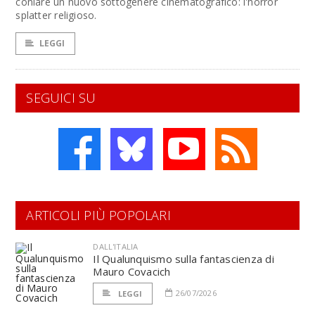
coniare un nuovo sottogenere cinematografico: l'horror
splatter religioso.
LEGGI
SEGUICI SU
ARTICOLI PIÙ POPOLARI
DALL'ITALIA
Il Qualunquismo sulla fantascienza di
Mauro Covacich
26/07/2026
LEGGI