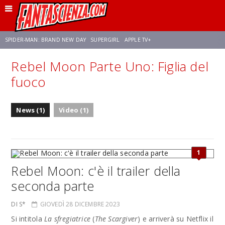
SPIDER-MAN: BRAND NEW DAY
SUPERGIRL
APPLE TV+
Rebel Moon Parte Uno: Figlia del
FRANCO RICCIARDIELLO
ZENDAYA
STAR TREK
AVENGERS: DOOMSDAY
fuoco
NETFLIX
SADIE SINK
CELIA ROSE GOODING
News (1)
Video (1)
1
Rebel Moon: c'è il trailer della
seconda parte
DI S*
GIOVEDÌ 28 DICEMBRE 2023
Si intitola
La sfregiatrice
(
The Scargiver
) e arriverà su Netflix il