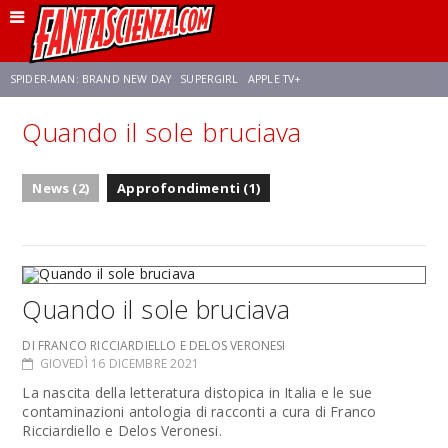
SPIDER-MAN: BRAND NEW DAY
SUPERGIRL
APPLE TV+
Quando il sole bruciava
FRANCO RICCIARDIELLO
ZENDAYA
STAR TREK
AVENGERS: DOOMSDAY
News (2)
Approfondimenti (1)
NETFLIX
SADIE SINK
STAR TREK: STRANGE NEW WORLDS
Quando il sole bruciava
DI FRANCO RICCIARDIELLO E DELOS VERONESI
GIOVEDÌ 16 DICEMBRE 2021
La nascita della letteratura distopica in Italia e le sue
contaminazioni antologia di racconti a cura di Franco
Ricciardiello e Delos Veronesi.