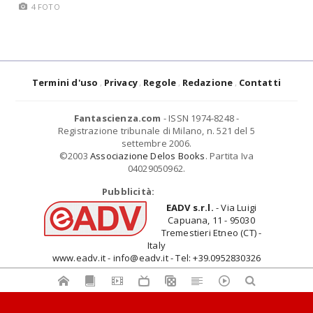
4 FOTO
Termini d'uso
Privacy
Regole
Redazione
Contatti
Fantascienza.com
- ISSN 1974-8248 -
Registrazione tribunale di Milano, n. 521 del 5
settembre 2006.
©2003
Associazione Delos Books
. Partita Iva
04029050962.
Pubblicità:
EADV s.r.l.
- Via Luigi
Capuana, 11 - 95030
Tremestieri Etneo (CT) -
Italy
www.eadv.it - info@eadv.it - Tel: +39.0952830326