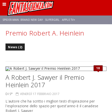
SPIDER-MAN: BRAND NEW DAY
SUPERGIRL
APPLE TV+
Premio Robert A. Heinlein
FRANCO RICCIARDIELLO
ZENDAYA
AVENGERS: DOOMSDAY
STAR TREK
News (2)
NETFLIX
SADIE SINK
CELIA ROSE GOODING
18
A Robert J. Sawyer il Premio
Heinlein 2017
DI S*
VENERDÌ 17 FEBBRAIO 2017
L'autore che ha scritto i migliori testi d'ispirazione per
l'esplorazione dello spazio per quest'anno è il canadese
Robert J. Sawyer