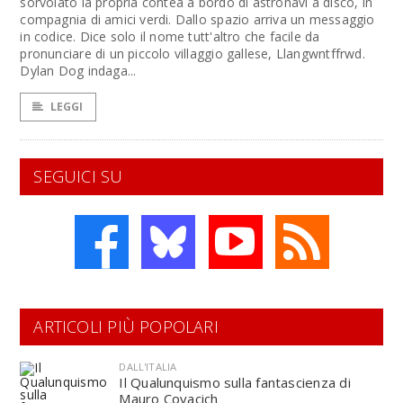
sorvolato la propria contea a bordo di astronavi a disco, in
compagnia di amici verdi. Dallo spazio arriva un messaggio
in codice. Dice solo il nome tutt'altro che facile da
pronunciare di un piccolo villaggio gallese, Llangwntffrwd.
Dylan Dog indaga...
LEGGI
SEGUICI SU
ARTICOLI PIÙ POPOLARI
DALL'ITALIA
Il Qualunquismo sulla fantascienza di
Mauro Covacich