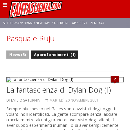
SPIDER-MAN: BRAND NEW DAY
SUPERGIRL
APPLE TV+
ZENDAYA
Pasquale Ruju
FRANCO RICCIARDIELLO
AVENGERS: DOOMSDAY
STAR TREK
NETFLIX
News (5)
Approfondimenti (1)
SADIE SINK
STAR TREK: STRANGE NEW WORLDS
2
La fantascienza di Dylan Dog (I)
DI EMILIO SATURNINI
MARTEDÌ 20 NOVEMBRE 2001
Sempre più spesso nel Galles sono avvistati degli oggetti
volanti non identificati. La gente scompare senza lasciare
traccia mentre alcuni giurano di aver visto degli alieni, di
aver subito esperimenti inumani, o di aver semplicemente