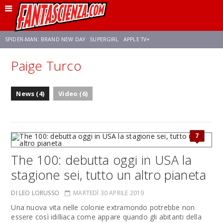
SPIDER-MAN: BRAND NEW DAY
SUPERGIRL
APPLE TV+
Paige Turco
FRANCO RICCIARDIELLO
ZENDAYA
STAR TREK
AVENGERS: DOOMSDAY
News (4)
Video (6)
NETFLIX
SADIE SINK
STAR TREK: STRANGE NEW WORLDS
7
The 100: debutta oggi in USA la
stagione sei, tutto un altro pianeta
DI LEO LORUSSO
MARTEDÌ 30 APRILE 2019
Una nuova vita nelle colonie extramondo potrebbe non
essere così idilliaca come appare quando gli abitanti della