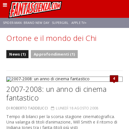
SPIDER-MAN: BRAND NEW DAY
SUPERGIRL
APPLE TV+
Ortone e il mondo dei Chi
FRANCO RICCIARDIELLO
ZENDAYA
STAR TREK
AVENGERS: DOOMSDAY
News (1)
Approfondimenti (1)
NETFLIX
SADIE SINK
STAR TREK: STRANGE NEW WORLDS
4
2007-2008: un anno di cinema
fantastico
DI ROBERTO TADDEUCCI
LUNEDÌ 18 AGOSTO 2008
Tempo di bilanci per la scorsa stagione cinematografica.
Una valanga di titoli d’animazione, Will Smith e il ritorno di
Indiana Jones tra i fanta-titoli più visti