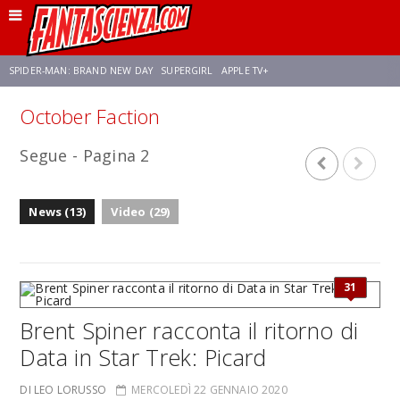
SPIDER-MAN: BRAND NEW DAY
SUPERGIRL
APPLE TV+
October Faction
FRANCO RICCIARDIELLO
ZENDAYA
STAR TREK
AVENGERS: DOOMSDAY
Segue - Pagina 2
NETFLIX
SADIE SINK
CELIA ROSE GOODING
News (13)
Video (29)
31
Brent Spiner racconta il ritorno di
Data in Star Trek: Picard
DI LEO LORUSSO
MERCOLEDÌ 22 GENNAIO 2020