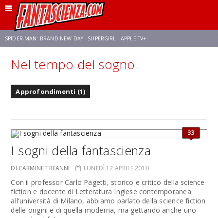
SPIDER-MAN: BRAND NEW DAY
SUPERGIRL
APPLE TV+
Nel tempo del sogno
FRANCO RICCIARDIELLO
ZENDAYA
STAR TREK
AVENGERS: DOOMSDAY
Approfondimenti (1)
NETFLIX
SADIE SINK
STAR TREK: STRANGE NEW WORLDS
33
I sogni della fantascienza
DI CARMINE TREANNI
LUNEDÌ 12 APRILE 2010
Con il professor Carlo Pagetti, storico e critico della science
fiction e docente di Letteratura Inglese contemporanea
all'università di Milano, abbiamo parlato della science fiction
delle origini e di quella moderna, ma gettando anche uno