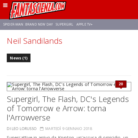
SPIDER-MAN: BRAND NEW DAY
SUPERGIRL
APPLE TV+
Neil Sandilands
FRANCO RICCIARDIELLO
ZENDAYA
STAR TREK
AVENGERS: DOOMSDAY
News (1)
NETFLIX
SADIE SINK
STAR TREK: STRANGE NEW WORLDS
20
Supergirl, The Flash, DC's Legends
of Tomorrow e Arrow: torna
l'Arrowverse
DI LEO LORUSSO
MARTEDÌ 9 GENNAIO 2018
Supercattive in arrivo da Krypton, un'accusa di omicidio, un