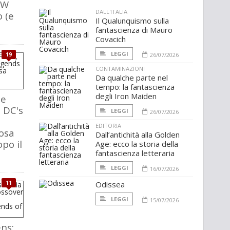
CW
DALL'ITALIA
o (e
Il Qualunquismo sulla
fantascienza di Mauro
Covacich
LEGGI
19
26/07/2026
CONTAMINAZIONI
Da qualche parte nel
tempo: la fantascienza
degli Iron Maiden
he
, DC's
LEGGI
26/07/2026
EDITORIA
osa
Dall’antichità alla Golden
po il
Age: ecco la storia della
fantascienza letteraria
LEGGI
16/07/2026
11
Odissea
LEGGI
15/07/2026
ens: