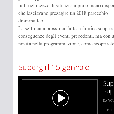
tutti nel mezzo di situazioni più o meno disper
che lasciavano presagire un 2018 parecchio
drammatico.
La settimana prossima l'attesa finirà e scopri
conseguenze degli eventi precedenti, ma con 
novità nella programmazione, come scoprirete 
Supergirl
15 gennaio
Sup
Sup
DA YO
P