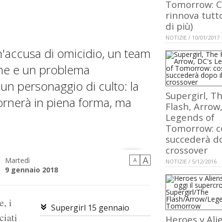
Tomorrow: 
rinnova tutt
di più)
NOTIZIE / 10/01/2017
un'accusa di omicidio, un team
one e un problema
un personaggio di culto: la
Supergirl, T
ornerà in piena forma, ma
Flash, Arrow
Legends of
Tomorrow: c
succederà do
crossover
A
Martedì
A
NOTIZIE / 5/12/2016
9 gennaio 2018
, i
Supergirl 15 gennaio
ciati
Heroes v Ali