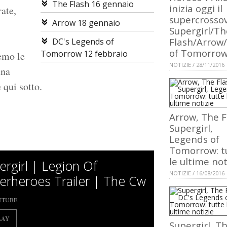
The Flash 16 gennaio
inizia oggi il
ate,
supercrosso
Arrow 18 gennaio
Supergirl/Th
Flash/Arrow
DC's Legends of
of Tomorro
Tomorrow 12 febbraio
remo le
NOTIZIE / 28/11/2016
una
qui sotto.
Arrow, The F
Supergirl,
Legends of
Tomorrow: t
le ultime not
ergirl | Legion Of
NOTIZIE / 16/08/2016
erheroes Trailer | The Cw
UTUBE
LAY
Supergirl, T