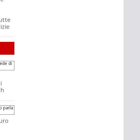
utte
izie
i
ch
uro