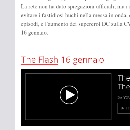
La rete non ha dato spiegazioni ufficiali, ma i
evitare i fastidiosi buchi nella messa in onda, 
episodi, e l'aumento dei supereroi DC sulla CW
16 gennaio.
The Flash
16 gennaio
The
The
DA YO
P