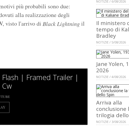
NOTIZIE / 6/08/2026
 motivi più probabili sono due:
dovuti alla realizzazione degli
Il ministero 
, visto l'arrivo di
il
Black Lightning
tempo di Ka
Bradley
NOTIZIE / 5/08/2026
Jane Yolen, 
2026
 Flash | Framed Trailer |
NOTIZIE / 4/08/2026
 Cw
UTUBE
Arriva alla
LAY
conclusione 
trilogia dell
NOTIZIE / 3/08/2026