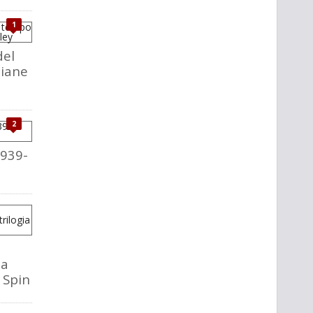
1
del
liane
2
1939-
la
o Spin