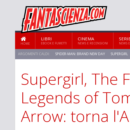
LIBRI
CINEMA
SERI
EBOOK E FUMETTI
NEWS E RECENSIONI
NEWS E
HOME
ARGOMENTI CALDI:
SPIDER-MAN: BRAND NEW DAY
SUPERGIRL
Supergirl, The F
Legends of To
Arrow: torna l'