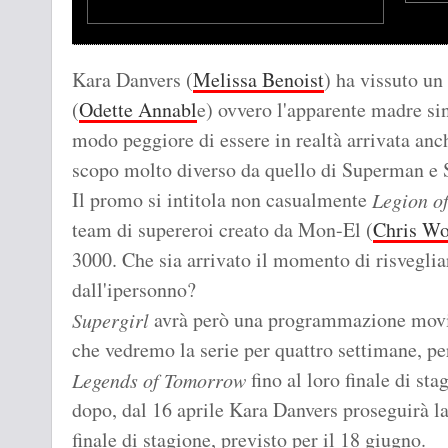
Kara Danvers (
Melissa Benoist
) ha vissuto un
(
Odette Annabl
e) ovvero l'apparente madre si
modo peggiore di essere in realtà arrivata anc
scopo molto diverso da quello di Superman e 
Il promo si intitola non casualmente
Legion o
team di supereroi creato da Mon-El (
Chris W
3000. Che sia arrivato il momento di risveglia
dall'ipersonno?
avrà però una programmazione movim
Supergirl
che vedremo la serie per quattro settimane, per
fino al loro finale di sta
Legends of Tomorrow
dopo, dal 16 aprile Kara Danvers proseguirà la 
finale di stagione, previsto per il 18 giugno.