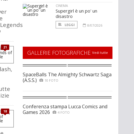
CINEMA
ver
Supergirl è un po' un
disastro
e
/Legends
LEGGI
8/07/2026
w
21
GALLERIE FOTOGRAFICHE
Vedi tutte
lash,
SpaceBalls The Almighty Schwartz Saga
(A.S.S.)
10 FOTO
utte
izie
Conferenza stampa Lucca Comics and
Games 2026
18
4 FOTO
he