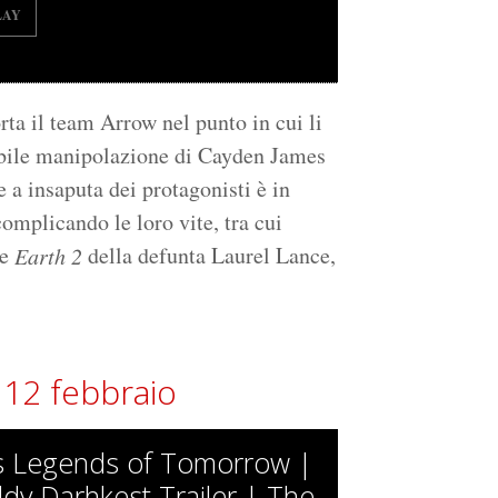
LAY
orta il team Arrow nel punto in cui li
l'abile manipolazione di Cayden James
le a insaputa dei protagonisti è in
complicando le loro vite, tra cui
ne
della defunta Laurel Lance,
Earth 2
12 febbraio
s Legends of Tomorrow |
dy Darhkest Trailer | The