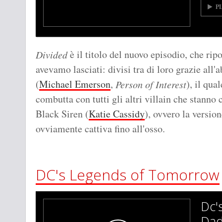
P
è il titolo del nuovo episodio, che rip
Divided
avevamo lasciati: divisi tra di loro grazie al
(
Michael Emerson
,
), il qua
Person of Interest
combutta con tutti gli altri villain che stanno 
Black Siren (
Katie Cassidy
), ovvero la versio
ovviamente cattiva fino all'osso.
DC's Legends of Tomorrow
Dc'
Dad