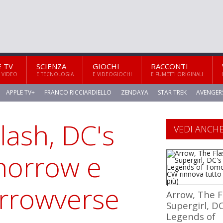
E TV
SCIENZA
GIOCHI
RACCONTI
 VIDEO
E TECNOLOGIA
E VIDEOGIOCHI
E FUMETTI ORIGINALI
APPLE TV+
FRANCO RICCIARDIELLO
ZENDAYA
STAR TREK
AVENGER
lash, DC's
VEDI ANCH
morrow e
Arrowverse
Arrow, The F
Supergirl, DC
Legends of