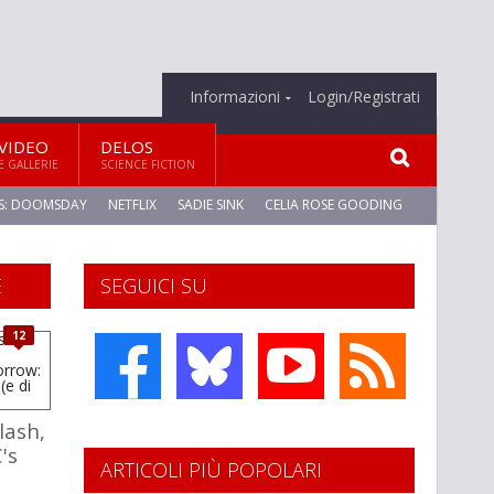
Informazioni
Login/Registrati
VIDEO
DELOS
E GALLERIE
SCIENCE FICTION
S: DOOMSDAY
NETFLIX
SADIE SINK
CELIA ROSE GOODING
E
SEGUICI SU
12
lash,
's
ARTICOLI PIÙ POPOLARI