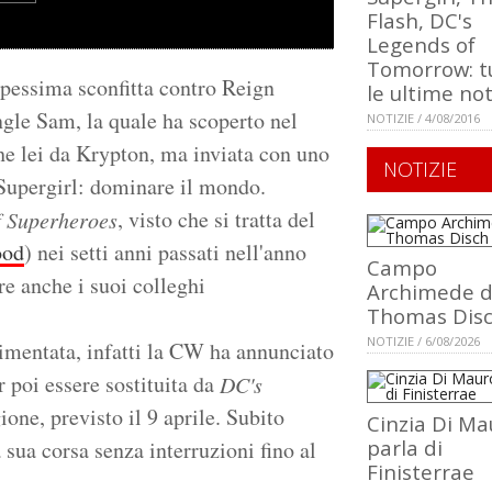
Flash, DC's
Legends of
Tomorrow: t
 pessima sconfitta contro Reign
le ultime not
ngle Sam, la quale ha scoperto nel
NOTIZIE / 4/08/2016
he lei da Krypton, ma inviata con uno
NOTIZIE
Supergirl: dominare il mondo.
, visto che si tratta del
f Superheroes
ood
) nei setti anni passati nell'anno
Campo
re anche i suoi colleghi
Archimede d
Thomas Dis
NOTIZIE / 6/08/2026
entata, infatti la CW ha annunciato
 poi essere sostituita da
DC's
gione, previsto il 9 aprile. Subito
Cinzia Di Ma
parla di
sua corsa senza interruzioni fino al
Finisterrae