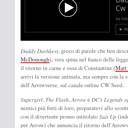
Cw
DA YO
P
, gioco di parole che ben desc
Daddy Darhkest
McDonough
), vera spina nel fianco delle legg
il ritorno in carne e ossa di Constantine (
Matt
arrivi la versione animata, ma sempre con la s
dell'Arrowverse, sul canale online CW Seed.
,
,
e
Supergirl
The Flash
Arrow
DC's Legends o
nemici più forti di loro, preparatevi allo scont
con il divertente promo intitolato
(indo
Suit Up
per Arrow) che annuncia il ritorno dell'Arrow