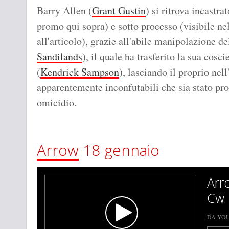
Barry Allen (
Grant Gustin
) si ritrova incastrat
promo qui sopra) e sotto processo (visibile n
all'articolo), grazie all'abile manipolazione d
Sandilands
), il quale ha trasferito la sua cos
(
Kendrick Sampson
), lasciando il proprio ne
apparentemente inconfutabili che sia stato prop
omicidio.
Arrow
18 gennaio
Arr
Cw
DA YO