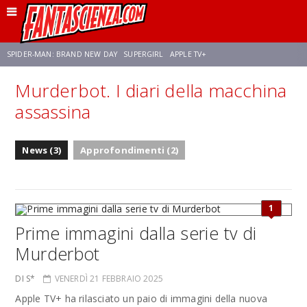
SPIDER-MAN: BRAND NEW DAY
SUPERGIRL
APPLE TV+
Murderbot. I diari della macchina
FRANCO RICCIARDIELLO
ZENDAYA
STAR TREK
AVENGERS: DOOMSDAY
assassina
NETFLIX
SADIE SINK
STAR TREK: STRANGE NEW WORLDS
News (3)
Approfondimenti (2)
1
Prime immagini dalla serie tv di
Murderbot
DI S*
VENERDÌ 21 FEBBRAIO 2025
Apple TV+ ha rilasciato un paio di immagini della nuova