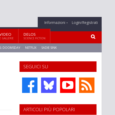
Informazioni
Login/Registrati
VIDEO
DELOS
E GALLERIE
SCIENCE FICTION
S: DOOMSDAY
NETFLIX
SADIE SINK
SEGUICI SU
ARTICOLI PIÙ POPOLARI