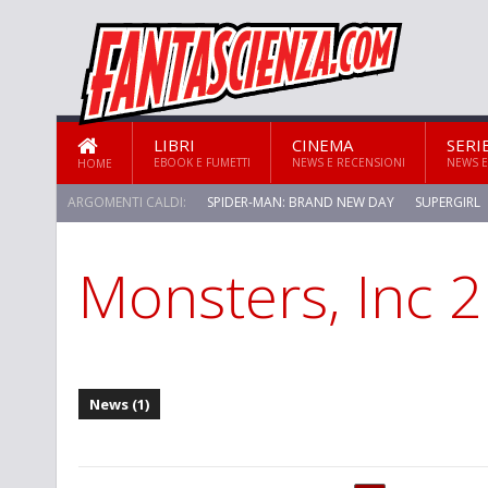
LIBRI
CINEMA
SERI
EBOOK E FUMETTI
NEWS E RECENSIONI
NEWS E
HOME
ARGOMENTI CALDI:
SPIDER-MAN: BRAND NEW DAY
SUPERGIRL
Monsters, Inc 2
STAR TREK: STRANGE NEW WORLDS
News (1)