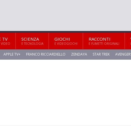
E TV
SCIENZA
GIOCHI
RACCONTI
 VIDEO
E TECNOLOGIA
E VIDEOGIOCHI
E FUMETTI ORIGINALI
APPLE TV+
FRANCO RICCIARDIELLO
ZENDAYA
STAR TREK
AVENGER