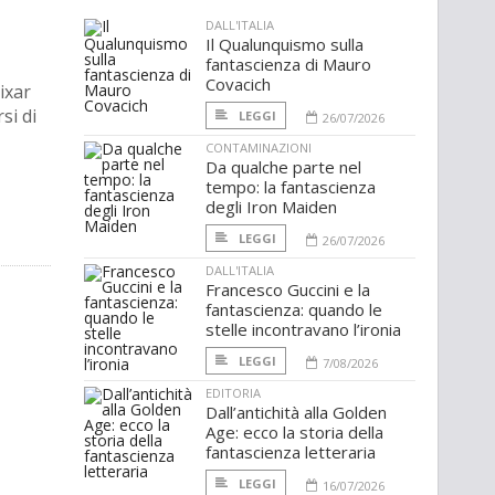
DALL'ITALIA
Il Qualunquismo sulla
fantascienza di Mauro
Covacich
ixar
si di
LEGGI
26/07/2026
CONTAMINAZIONI
Da qualche parte nel
tempo: la fantascienza
degli Iron Maiden
LEGGI
26/07/2026
DALL'ITALIA
Francesco Guccini e la
fantascienza: quando le
stelle incontravano l’ironia
LEGGI
7/08/2026
EDITORIA
Dall’antichità alla Golden
Age: ecco la storia della
fantascienza letteraria
LEGGI
16/07/2026