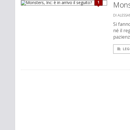
1
Monst
DI ALESS
Si fanno
né il r
pazienz
LEG