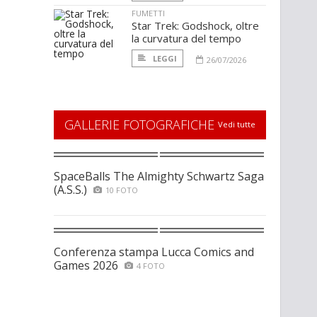
FUMETTI
Star Trek: Godshock, oltre
la curvatura del tempo
LEGGI
26/07/2026
GALLERIE FOTOGRAFICHE
Vedi tutte
SpaceBalls The Almighty Schwartz Saga
(A.S.S.)
10 FOTO
Conferenza stampa Lucca Comics and
Games 2026
4 FOTO