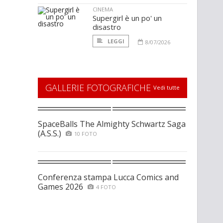
CINEMA
Supergirl è un po' un
disastro
LEGGI
8/07/2026
GALLERIE FOTOGRAFICHE
Vedi tutte
SpaceBalls The Almighty Schwartz Saga
(A.S.S.)
10 FOTO
Conferenza stampa Lucca Comics and
Games 2026
4 FOTO