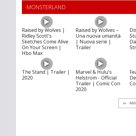
MONSTERLAND
Raised by Wolves |
Raised by Wolves –
Di
Ridley Scott's
Una nuova umanità
St
Sketches Come Alive
| Nuova serie |
Da
On Your Screen |
Trailer
St
Hbo Max
The Stand | Trailer |
Marvel & Hulu's
Fe
2020
Helstrom - Official
De
Trailer | Comic Con
Co
2020
AN