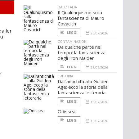
DALL'ITALIA
Il Qualunquismo sulla
fantascienza di Mauro
Covacich
ailer
LEGGI
26/07/2026
lu
CONTAMINAZIONI
Da qualche parte nel
tempo: la fantascienza
degli Iron Maiden
LEGGI
26/07/2026
r
EDITORIA
Dall’antichità alla Golden
Age: ecco la storia della
fantascienza letteraria
LEGGI
16/07/2026
Odissea
LEGGI
15/07/2026