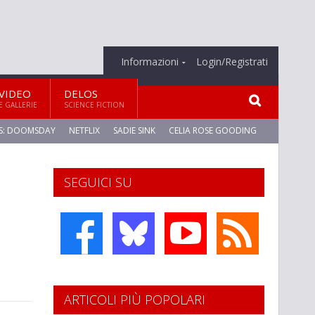
Informazioni
Login/Registrati
VIDEO
DELOS
E GALLERIE
SCIENCE FICTION
S: DOOMSDAY
NETFLIX
SADIE SINK
CELIA ROSE GOODING
SEGUICI SU
ARTICOLI PIÙ POPOLARI