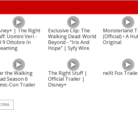
sney+ | The Right
Exclusive Clip: The
Monsterland Tr
uff: Uomini Veri -
Walking Dead: World
(Official) • A Hu
l 9 Ottobre In
Beyond - “Iris And
Original
reaming
Hope” | Syfy Wire
ar the Walking
The Right Stuff |
neXt Fox Traile
ad Season 6
Official Trailer |
mic-Con Trailer
Disney+
CORA