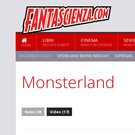
LIBRI
CINEMA
SERI
EBOOK E FUMETTI
NEWS E RECENSIONI
NEWS E
HOME
ARGOMENTI CALDI:
SPIDER-MAN: BRAND NEW DAY
SUPERGIRL
Monsterland
News (9)
Video (17)