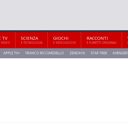
E TV
SCIENZA
GIOCHI
RACCONTI
 VIDEO
E TECNOLOGIA
E VIDEOGIOCHI
E FUMETTI ORIGINALI
APPLE TV+
FRANCO RICCIARDIELLO
ZENDAYA
STAR TREK
AVENGER