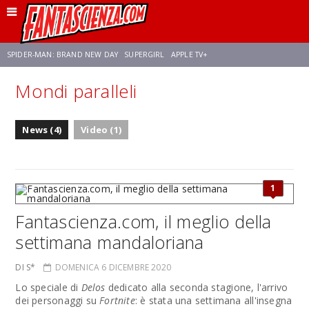
SPIDER-MAN: BRAND NEW DAY
SUPERGIRL
APPLE TV+
Mondi paralleli
FRANCO RICCIARDIELLO
ZENDAYA
STAR TREK
AVENGERS: DOOMSDAY
News (4)
Video (1)
NETFLIX
SADIE SINK
CELIA ROSE GOODING
1
Fantascienza.com, il meglio della
settimana mandaloriana
DI S*
DOMENICA 6 DICEMBRE 2020
Lo speciale di
Delos
dedicato alla seconda stagione, l'arrivo
dei personaggi su
Fortnite
: è stata una settimana all'insegna