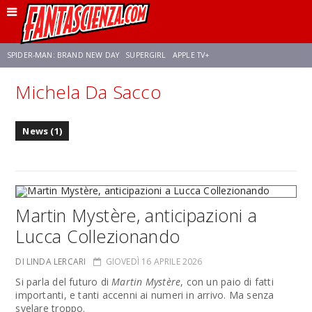
SPIDER-MAN: BRAND NEW DAY
SUPERGIRL
APPLE TV+
Michela Da Sacco
FRANCO RICCIARDIELLO
ZENDAYA
STAR TREK
AVENGERS: DOOMSDAY
News (1)
NETFLIX
SADIE SINK
CELIA ROSE GOODING
Martin Mystère, anticipazioni a
Lucca Collezionando
DI LINDA LERCARI
GIOVEDÌ 16 APRILE 2026
Si parla del futuro di
Martin Mystère
, con un paio di fatti
importanti, e tanti accenni ai numeri in arrivo. Ma senza
svelare troppo.