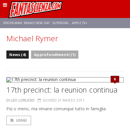
SPIDER-MAN: BRAND NEW DAY
SUPERGIRL
APPLE TV+
Michael Rymer
FRANCO RICCIARDIELLO
ZENDAYA
STAR TREK
AVENGERS: DOOMSDAY
News (4)
Approfondimenti (1)
NETFLIX
SADIE SINK
STAR TREK: STRANGE NEW WORLDS
6
17th precinct: la reunion continua
DI LEO LORUSSO
GIOVEDÌ 31 MARZO 2011
Più o meno, ma rimane comunque tutto in famiglia.
LEGGI