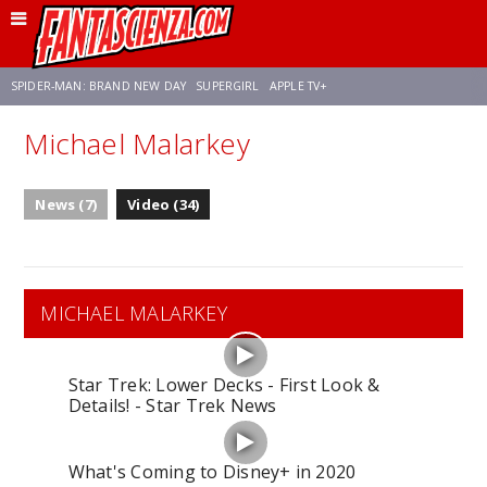
SPIDER-MAN: BRAND NEW DAY
SUPERGIRL
APPLE TV+
Michael Malarkey
FRANCO RICCIARDIELLO
ZENDAYA
STAR TREK
AVENGERS: DOOMSDAY
News (7)
Video (34)
NETFLIX
SADIE SINK
STAR TREK: STRANGE NEW WORLDS
MICHAEL MALARKEY
Star Trek: Lower Decks - First Look &
Details! - Star Trek News
What's Coming to Disney+ in 2020