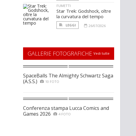
FUMETTI
Star Trek: Godshock, oltre
la curvatura del tempo
LEGGI
26/07/2026
GALLERIE FOTOGRAFICHE
Vedi tutte
SpaceBalls The Almighty Schwartz Saga
(A.S.S.)
10 FOTO
Conferenza stampa Lucca Comics and
Games 2026
4 FOTO