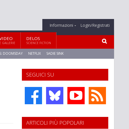
Informazioni
Login/Registrati
VIDEO
DELOS
E GALLERIE
SCIENCE FICTION
S: DOOMSDAY
NETFLIX
SADIE SINK
SEGUICI SU
ARTICOLI PIÙ POPOLARI