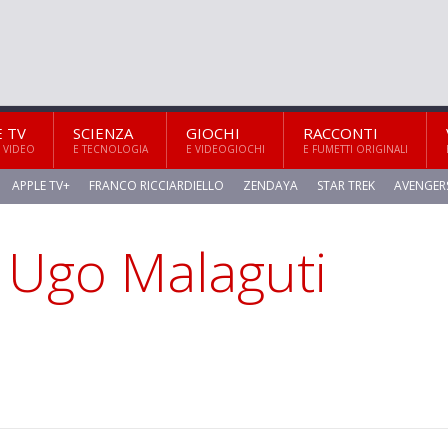
E TV
SCIENZA
GIOCHI
RACCONTI
 VIDEO
E TECNOLOGIA
E VIDEOGIOCHI
E FUMETTI ORIGINALI
APPLE TV+
FRANCO RICCIARDIELLO
ZENDAYA
STAR TREK
AVENGER
, Ugo Malaguti