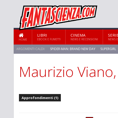
LIBRI
CINEMA
SERI
EBOOK E FUMETTI
NEWS E RECENSIONI
NEWS E
HOME
ARGOMENTI CALDI:
SPIDER-MAN: BRAND NEW DAY
SUPERGIRL
Maurizio Viano
STAR TREK: STRANGE NEW WORLDS
Approfondimenti (1)