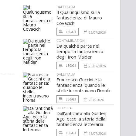
DALL'ITALIA
Il Qualunquismo sulla
fantascienza di Mauro
Covacich
LEGGI
26/07/2026
CONTAMINAZIONI
Da qualche parte nel
tempo: la fantascienza
degli Iron Maiden
LEGGI
26/07/2026
DALL'ITALIA
Francesco Guccini e la
fantascienza: quando le
stelle incontravano l’ironia
LEGGI
7/08/2026
EDITORIA
Dall’antichità alla Golden
Age: ecco la storia della
fantascienza letteraria
LEGGI
16/07/2026