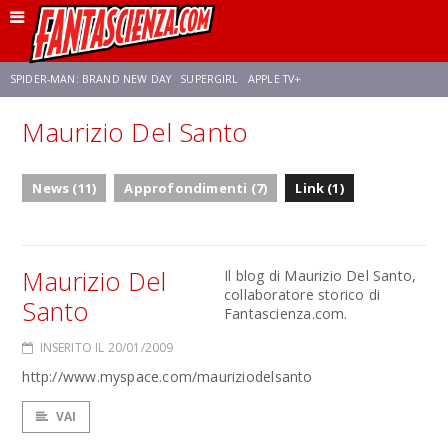
SPIDER-MAN: BRAND NEW DAY
SUPERGIRL
APPLE TV+
Maurizio Del Santo
FRANCO RICCIARDIELLO
ZENDAYA
STAR TREK
AVENGERS: DOOMSDAY
News (11)
Approfondimenti (7)
Link (1)
NETFLIX
SADIE SINK
STAR TREK: STRANGE NEW WORLDS
Maurizio Del
Il blog di Maurizio Del Santo,
collaboratore storico di
Santo
Fantascienza.com.
INSERITO IL 20/01/2009
http://www.myspace.com/mauriziodelsanto
VAI