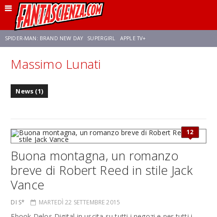
SPIDER-MAN: BRAND NEW DAY
SUPERGIRL
APPLE TV+
Massimo Lunati
FRANCO RICCIARDIELLO
ZENDAYA
STAR TREK
AVENGERS: DOOMSDAY
News (1)
NETFLIX
SADIE SINK
STAR TREK: STRANGE NEW WORLDS
12
Buona montagna, un romanzo
breve di Robert Reed in stile Jack
Vance
DI S*
MARTEDÌ 22 SETTEMBRE 2015
Ebook Delos Digital in uscita su tutti i negozi e per tutti i